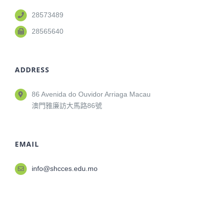
28573489
28565640
ADDRESS
86 Avenida do Ouvidor Arriaga Macau
澳門雅廉訪大馬路86號
EMAIL
info@shcces.edu.mo