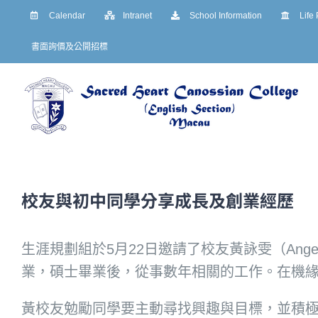
Skip
Calendar
Intranet
School Information
Life
to
書面詢價及公開招標
content
校友與初中同學分享成長及創業經歷
生涯規劃組於5月22日邀請了校友黃詠雯（An
業，碩士畢業後，從事數年相關的工作。在機
黃校友勉勵同學要主動尋找興趣與目標，並積