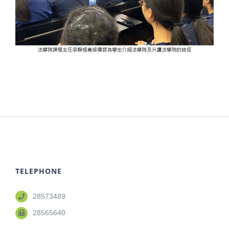
TELEPHONE
28573489
28565640