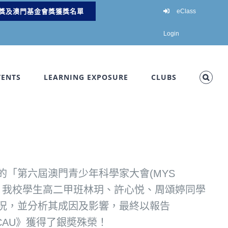
獎及澳門基金會獎獲獎名單
eClass
Login
VENTS
LEARNING EXPOSURE
CLUBS
「第六屆澳門青少年科學家大會(MYS
疇，我校學生高二甲班林玥、許心悦、周頌婷同學
況，並分析其成因及影響，最終以報告
IN MACAU》獲得了銀奬殊榮！