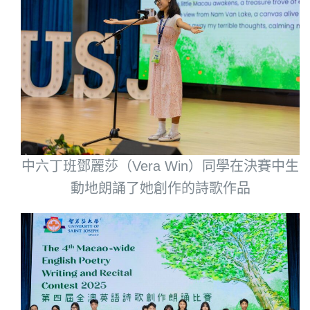
中六丁班鄧麗莎（Vera Win）同學在決賽中生
動地朗誦了她創作的詩歌作品