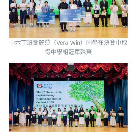
中六丁班鄧麗莎（Vera Win）同學在決賽中取
得中學組冠軍殊榮