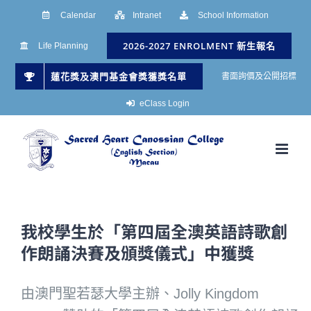
Skip
Calendar
Intranet
School Information
to
2026-2027 ENROLMENT 新生報名
Life Planning
content
蓮花獎及澳門基金會獎獲獎名單
書面詢價及公開招標
eClass Login
我校學生於「第四屆全澳英語詩歌創
作朗誦決賽及頒獎儀式」中獲獎
由澳門聖若瑟大學主辦、Jolly Kingdom