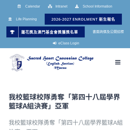
Skip
Calendar
Intranet
School Information
to
2026-2027 ENROLMENT 新生報名
Life Planning
content
蓮花獎及澳門基金會獎獲獎名單
書面詢價及公開招標
eClass Login
我校籃球校隊勇奪「第四十八屆學界
籃球A組決賽」亞軍
我校籃球校隊勇奪「第四十八屆學界籃球A組