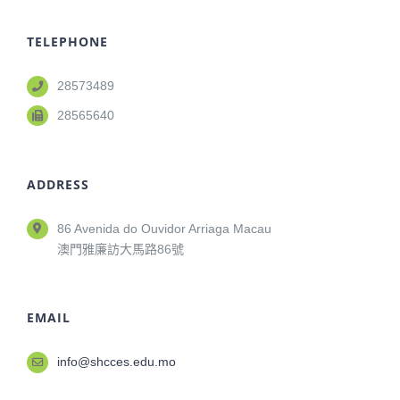
TELEPHONE
28573489
28565640
ADDRESS
86 Avenida do Ouvidor Arriaga Macau
澳門雅廉訪大馬路86號
EMAIL
info@shcces.edu.mo