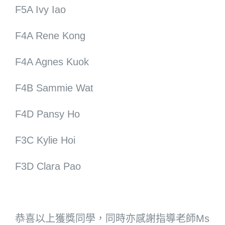
F5A Ivy Iao
F4A Rene Kong
F4A Agnes Kuok
F4B Sammie Wat
F4D Pansy Ho
F3C Kylie Hoi
F3D Clara Pao
恭喜以上獲獎同學，同時亦感謝指導老師Ms