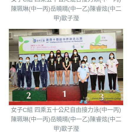
陳珮琳(中一丙)岳曉晴(中一乙)陳睿炫(中二
甲)歐子瀅
女子C組 四乘五十公尺自由接力泳(中一丙)
陳珮琳(中一丙)岳曉晴(中一乙)陳睿炫(中二
甲)歐子瀅