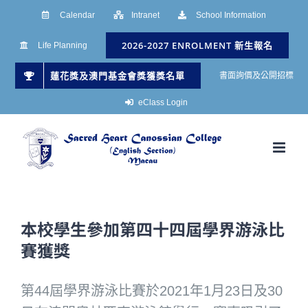
Skip
Calendar
Intranet
School Information
to
2026-2027 ENROLMENT 新生報名
Life Planning
content
蓮花獎及澳門基金會獎獲獎名單
書面詢價及公開招標
eClass Login
本校學生參加第四十四屆學界游泳比
賽獲獎
第44屆學界游泳比賽於2021年1月23日及30