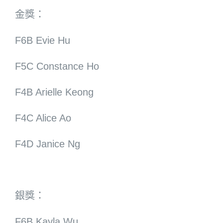
金獎：
F6B Evie Hu
F5C Constance Ho
F4B Arielle Keong
F4C Alice Ao
F4D Janice Ng
銀獎：
F6B Kayla Wu