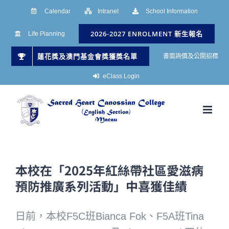
Skip
Calendar
Intranet
School Information
to
2026-2027 ENROLMENT 新生報名
Life Planning
content
蓮花獎及澳門基金會獎獲獎名單
書面詢價及公開招標
eClass Login
本校在「2025年紅絲帶社區愛滋病
預防推廣系列活動」中喜獲佳績
日前，本校F5C班Bianca Fok、F5A班Tina