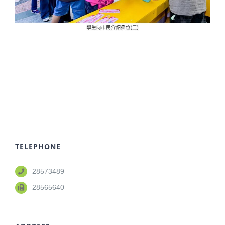
TELEPHONE
28573489
28565640