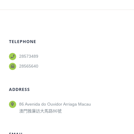
TELEPHONE
28573489
28565640
ADDRESS
86 Avenida do Ouvidor Arriaga Macau
澳門雅廉訪大馬路86號