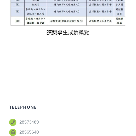
TELEPHONE
28573489
28565640