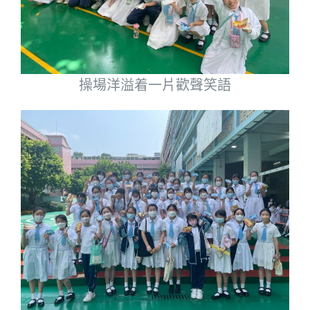
操場洋溢着一片歡聲笑語