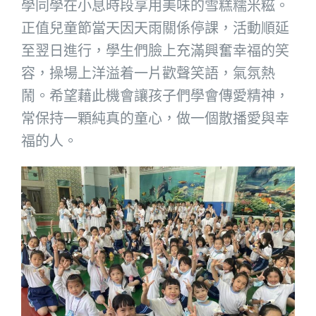
學同學在小息時段享用美味的雪糕糯米糍。
正值兒童節當天因天雨關係停課，活動順延
至翌日進行，學生們臉上充滿興奮幸福的笑
容，操場上洋溢着一片歡聲笑語，氣氛熱
鬧。希望藉此機會讓孩子們學會傳愛精神，
常保持一顆純真的童心，做一個散播愛與幸
福的人。