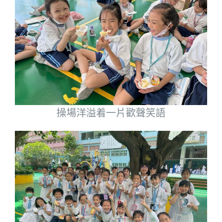
操場洋溢着一片歡聲笑語