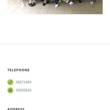
TELEPHONE
28573489
28565640
ADDRESS