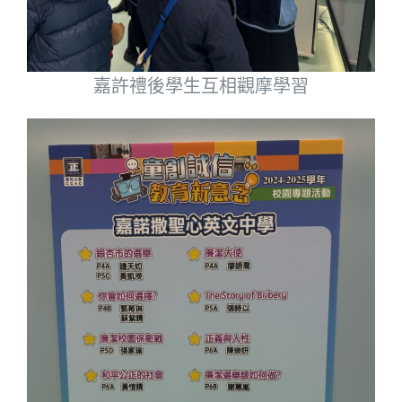
嘉許禮後學生互相觀摩學習