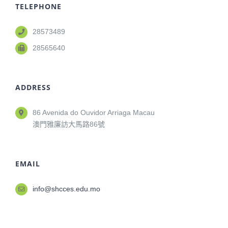
TELEPHONE
28573489
28565640
ADDRESS
86 Avenida do Ouvidor Arriaga Macau
澳門雅廉訪大馬路86號
EMAIL
info@shcces.edu.mo