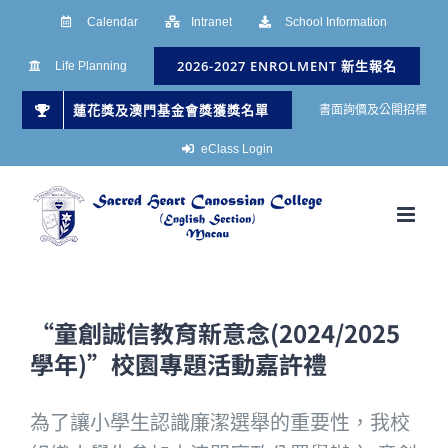
Skip
Calendar
Intranet
School Information
to
2026-2027 ENROLMENT 新生報名
Life Planning
content
蓮花獎及澳門基金會獎獲獎名單
書面詢價及公開招標
eClass Login
“童創誠信教育新意念(2024/2025
學年)”校園專題活動嘉許禮
為了讓小學生認識廉潔選舉的重要性，我校