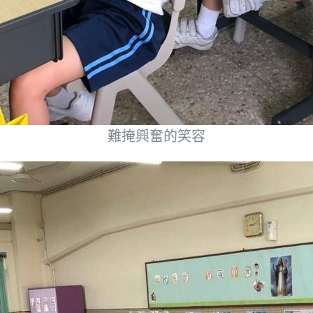
難掩興奮的笑容