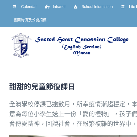
Skip
Calendar
Intranet
School Information
Life
to
書面詢價及公開招標
content
甜甜的兒童節復課日
全澳學校停課已逾數月，所幸疫情漸趨穩定，本
意為每位小學生送上一份「愛的禮物」，孩子
會傳愛精神，回饋社會，在紛繁複雜的世界中