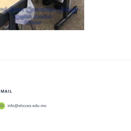
EMAIL
info@shcces.edu.mo