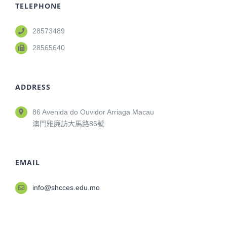
TELEPHONE
28573489
28565640
ADDRESS
86 Avenida do Ouvidor Arriaga Macau
澳門雅廉訪大馬路86號
EMAIL
info@shcces.edu.mo