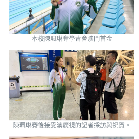
本校陳珮琳奪學青會澳門首金
陳珮琳賽後接受澳廣視的記者採訪與祝賀。