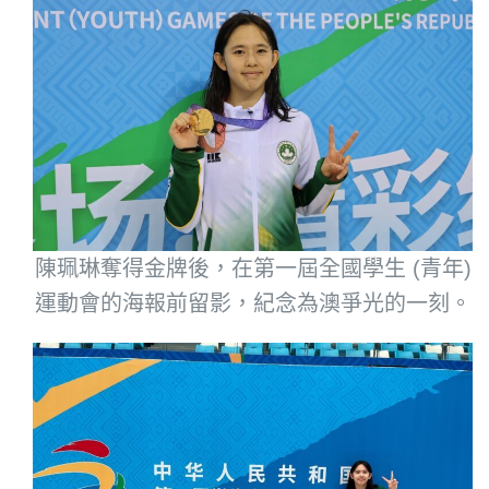
陳珮琳奪得金牌後，在第一屆全國學生 (青年)
運動會的海報前留影，紀念為澳爭光的一刻。