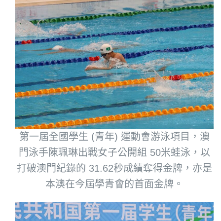
第一屆全國學生 (青年) 運動會游泳項目，澳
門泳手陳珮琳出戰女子公開組 50米蛙泳，以
打破澳門紀錄的 31.62秒成績奪得金牌，亦是
本澳在今屆學青會的首面金牌。