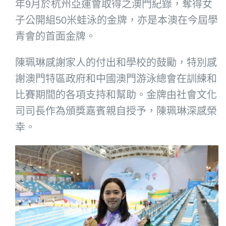
年9月於杭州亞運會取得之澳門紀錄，
奪得女
子公開組50米蛙泳的金牌，
亦是本澳在今屆學
青會的首面金牌。
陳珮琳感謝家人的付出和學校的鼓勵，
特別感
謝澳門特區政府和中國澳門游泳總會在訓練和
比賽期間的各項
支持和幫助。金牌由社會文化
司司長作為頒獎嘉賓親自授予，
陳珮琳深感榮
幸。