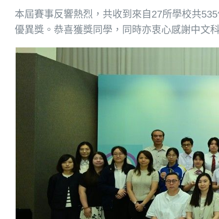
本屆賽事反響熱烈，共收到來自27所學校共535
優異獎。恭喜獲獎同學，同時亦衷心感謝中文科老師M