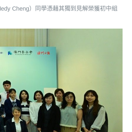
dy Cheng）同學憑藉其獨到見解榮獲初中組