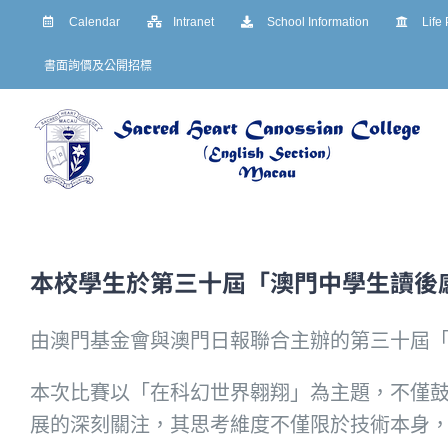
Skip
Calendar
Intranet
School Information
Life
to
書面詢價及公開招標
content
本校學生於第三十屆「澳門中學生讀後
由澳門基金會與澳門日報聯合主辦的第三十屆
本次比賽以「在科幻世界翱翔」為主題，不僅
展的深刻關注，其思考維度不僅限於技術本身