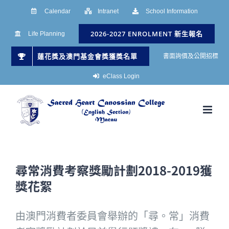
Skip
Calendar
Intranet
School Information
to
2026-2027 ENROLMENT 新生報名
Life Planning
content
蓮花獎及澳門基金會獎獲獎名單
書面詢價及公開招標
eClass Login
尋常消費考察獎勵計劃2018-2019獲
獎花絮
由澳門消費者委員會舉辦的「尋。常」消費