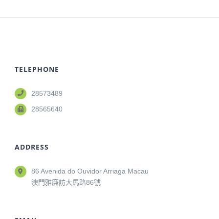
TELEPHONE
28573489
28565640
ADDRESS
86 Avenida do Ouvidor Arriaga Macau
澳門雅廉訪大馬路86號