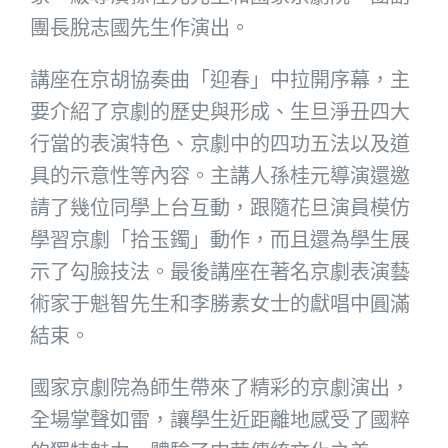
團長脫志國先生作演出。
講座在京胡協奏曲「迎春」中拉開序幕，主
要介紹了京劇的歷史與形成、生旦淨丑四大
行當的表演特色、京劇中的四功五法以及道
具的示意性等內容。主講人孫桂元導演還邀
請了幾位同學上台互動，跟隨花旦演員模仿
學習京劇「拾玉鐲」動作，而且還為學生展
示了勾臉技法。最後講座在著名京劇表演藝
術家于魁智先生和李勝素女士的獻唱中圓滿
結束。
國家京劇院為師生帶來了精彩的京劇演出，
全場掌聲如雷，讓學生近距離地感受了國粹