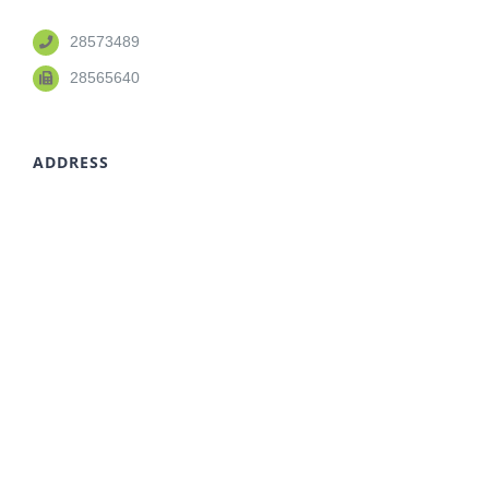
28573489
28565640
ADDRESS
86 Avenida do Ouvidor Arriaga Macau
澳門雅廉訪大馬路86號
EMAIL
info@shcces.edu.mo